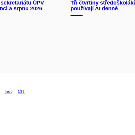
 sekretariátu ÚPV
Tři čtvrtiny středoškolák
nci a srpnu 2026
používají AI denně
Inet
CIT