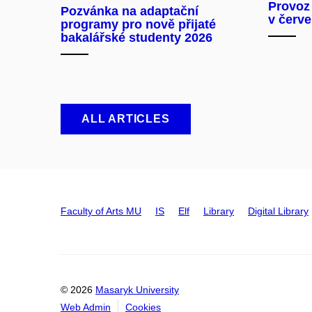
Provoz
Pozvánka na adaptační
v červe
programy pro nově přijaté
bakalářské studenty 2026
ALL ARTICLES
Faculty of Arts MU
IS
Elf
Library
Digital Library
© 2026
Masaryk University
Web Admin
Cookies