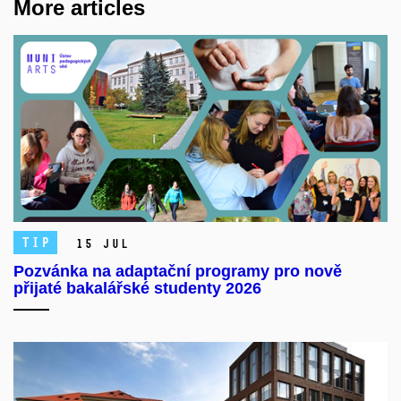
More articles
TIP
15 Jul
Pozvánka na adaptační programy pro nově
přijaté bakalářské studenty 2026