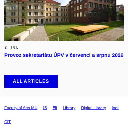
2 Jul
Provoz sekretariátu ÚPV v červenci a srpnu 2026
ALL ARTICLES
Faculty of Arts MU
IS
Elf
Library
Digital Library
Inet
CIT