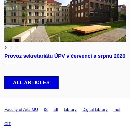
2 Jul
Provoz sekretariátu ÚPV v červenci a srpnu 2026
ALL ARTICLES
Faculty of Arts MU
IS
Elf
Library
Digital Library
Inet
CIT