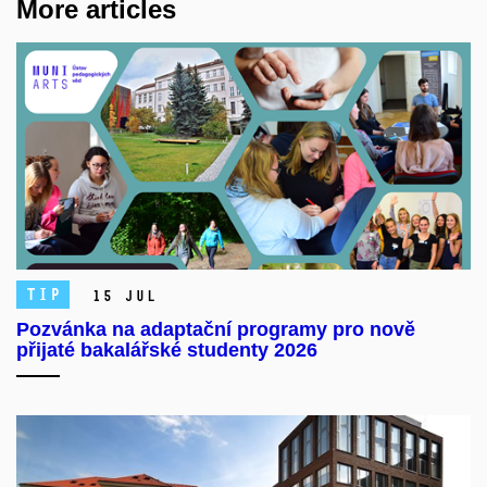
More articles
TIP
15 Jul
Pozvánka na adaptační programy pro nově
přijaté bakalářské studenty 2026