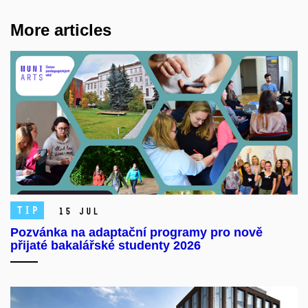
More articles
TIP
15 Jul
Pozvánka na adaptační programy pro nově
přijaté bakalářské studenty 2026