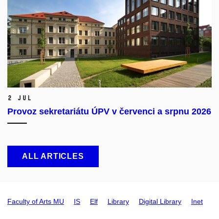
2 Jul
Provoz sekretariátu ÚPV v červenci a srpnu 2026
ALL ARTICLES
Faculty of Arts MU
IS
Elf
Library
Digital Library
Inet