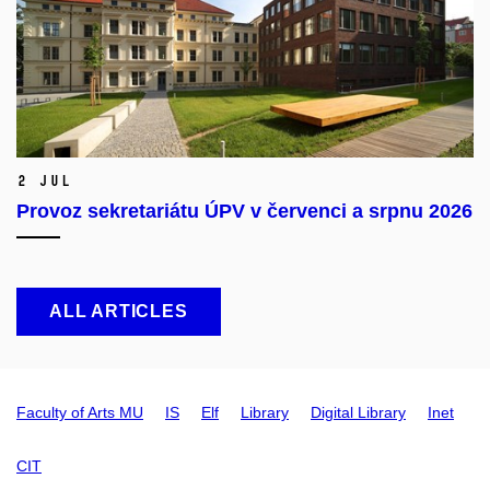
2 Jul
Provoz sekretariátu ÚPV v červenci a srpnu 2026
ALL ARTICLES
Faculty of Arts MU
IS
Elf
Library
Digital Library
Inet
CIT