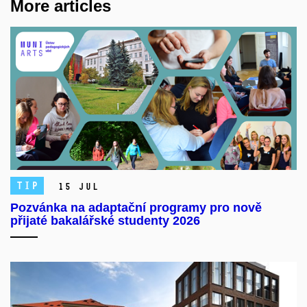
More articles
TIP
15 Jul
Pozvánka na adaptační programy pro nově
přijaté bakalářské studenty 2026