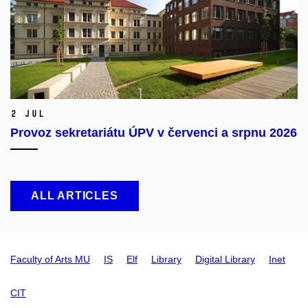
2 Jul
Provoz sekretariátu ÚPV v červenci a srpnu 2026
ALL ARTICLES
Faculty of Arts MU
IS
Elf
Library
Digital Library
Inet
CIT