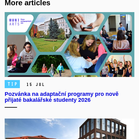
More articles
TIP
15 Jul
Pozvánka na adaptační programy pro nově
přijaté bakalářské studenty 2026