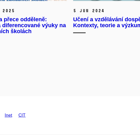
 2025
5 Jun 2024
a přece odděleně:
Učení a vzdělávání dosp
 diferencované výuky na
Kontexty, teorie a výzku
ních školách
Inet
CIT