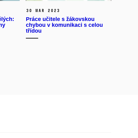
30 Mar 2023
ělých:
Práce učitele s žákovskou
my
chybou v komunikaci s celou
třídou