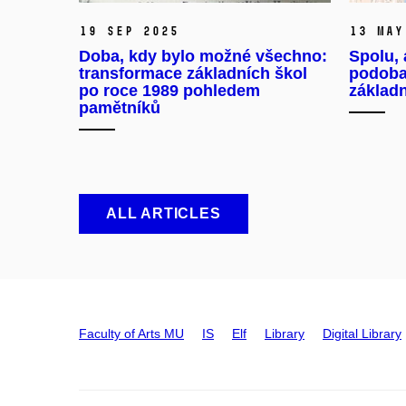
19 Sep 2025
13 May
Doba, kdy bylo možné všechno:
Spolu, 
transformace základních škol
podoba
po roce 1989 pohledem
základ
pamětníků
ALL ARTICLES
Faculty of Arts MU
IS
Elf
Library
Digital Library