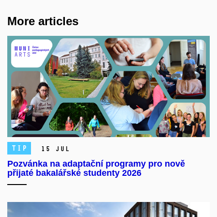
More articles
TIP
15 Jul
Pozvánka na adaptační programy pro nově
přijaté bakalářské studenty 2026