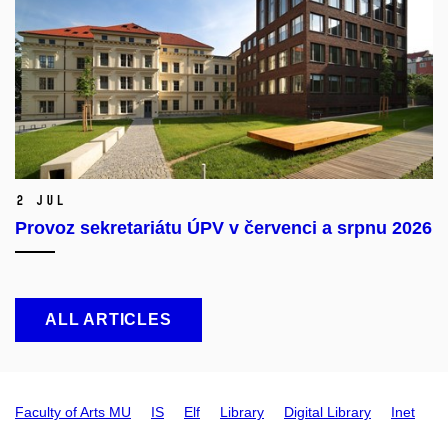
2 Jul
Provoz sekretariátu ÚPV v červenci a srpnu 2026
ALL ARTICLES
Faculty of Arts MU
IS
Elf
Library
Digital Library
Inet