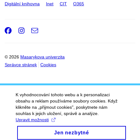
Digitální knihovna
Inet
CIT
O365
Facebook
Instagram
e-
Email
mail
© 2026
Masarykova univerzita
Správce stránek
Cookies
K vyhodnocování tohoto webu a k personalizaci
obsahu a reklam používáme soubory cookies. Když
klikněte na „přijmout cookies", poskytnete nám
souhlas k jejich uložení, správě a analýze.
Upravit možnosti
Jen nezbytné