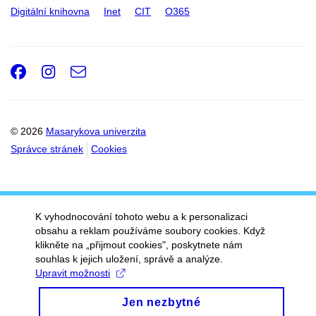
Digitální knihovna
Inet
CIT
O365
Facebook
Instagram
e-
Email
mail
© 2026
Masarykova univerzita
Správce stránek
Cookies
K vyhodnocování tohoto webu a k personalizaci
obsahu a reklam používáme soubory cookies. Když
klikněte na „přijmout cookies", poskytnete nám
souhlas k jejich uložení, správě a analýze.
Upravit možnosti
Jen nezbytné