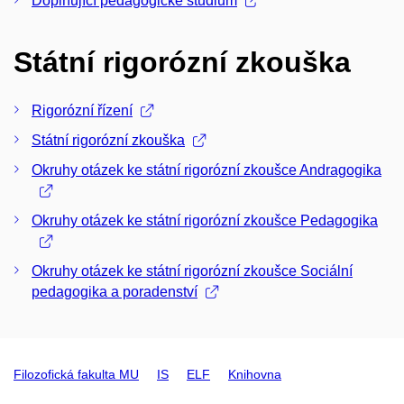
Doplňující pedagogické studium
Státní rigorózní zkouška
Rigorózní řízení
Státní rigorózní zkouška
Okruhy otázek ke státní rigorózní zkoušce Andragogika
Okruhy otázek ke státní rigorózní zkoušce Pedagogika
Okruhy otázek ke státní rigorózní zkoušce Sociální
pedagogika a poradenství
Filozofická fakulta MU
IS
ELF
Knihovna