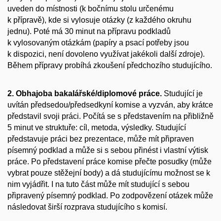
uveden do místnosti (k bočnímu stolu určenému
k přípravě), kde si vylosuje otázky (z každého okruhu
jednu). Poté má 30 minut na přípravu podkladů
k vylosovaným otázkám (papíry a psací potřeby jsou
k dispozici, není dovoleno využívat jakékoli další zdroje).
Během přípravy probíhá zkoušení předchozího studujícího.
2. Obhajoba bakalářské/diplomové práce.
Studující je
uvítán předsedou/předsedkyní komise a vyzván, aby krátce
představil svoji práci. Počítá se s představením na přibližně
5 minut ve struktuře: cíl, metoda, výsledky. Studující
představuje práci bez prezentace, může mít připraven
písemný podklad a může si s sebou přinést i vlastní výtisk
práce. Po představení práce komise přečte posudky (může
vybrat pouze stěžejní body) a dá studujícímu možnost se k
nim vyjádřit. I na tuto část může mít studující s sebou
připravený písemný podklad. Po zodpovězení otázek může
následovat širší rozprava studujícího s komisí.