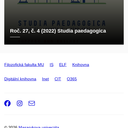
Roč. 27, č. 4 (2022) Studia paedagogica
Filozofická fakulta MU
IS
ELF
Knihovna
Digitální knihovna
Inet
CIT
O365
Facebook
Instagram
e-
Email
mail
© 2026
Masarykova univerzita