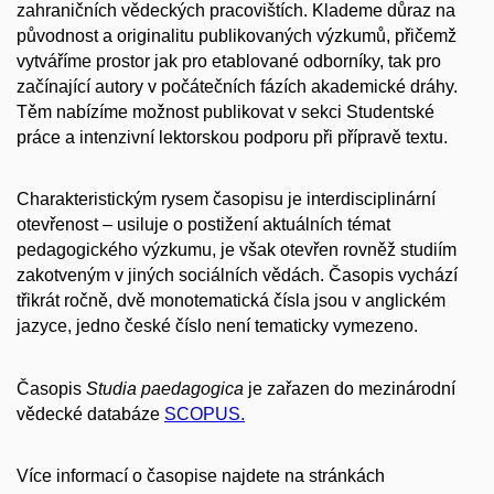
zahraničních vědeckých pracovištích. Klademe důraz na
původnost a originalitu publikovaných výzkumů, přičemž
vytváříme prostor jak pro etablované odborníky, tak pro
začínající autory v počátečních fázích akademické dráhy.
Těm nabízíme možnost publikovat v sekci Studentské
práce a intenzivní lektorskou podporu při přípravě textu.
Charakteristickým rysem časopisu je interdisciplinární
otevřenost – usiluje o postižení aktuálních témat
pedagogického výzkumu, je však otevřen rovněž studiím
zakotveným v jiných sociálních vědách. Časopis vychází
třikrát ročně, dvě monotematická čísla jsou v anglickém
jazyce, jedno české číslo není tematicky vymezeno.
Časopis
Studia paedagogica
je zařazen do mezinárodní
vědecké databáze
SCOPUS.
Více informací o časopise najdete na stránkách