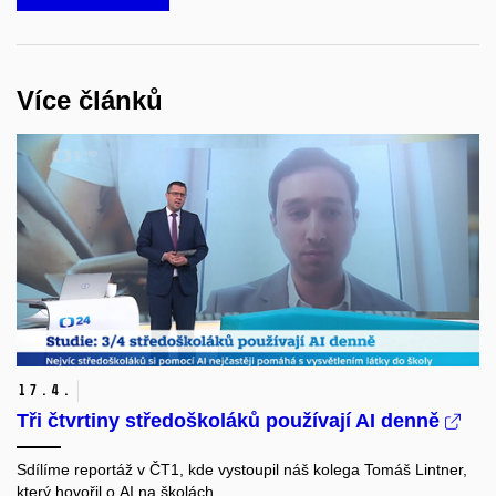
Více článků
17.
4.
Tři čtvrtiny středoškoláků používají AI denně
Sdílíme reportáž v ČT1, kde vystoupil náš kolega Tomáš Lintner,
který hovořil o AI na školách.