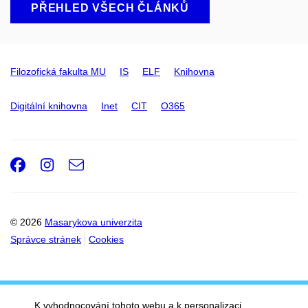
PŘEHLED VŠECH ČLÁNKŮ
Filozofická fakulta MU
IS
ELF
Knihovna
Digitální knihovna
Inet
CIT
O365
Facebook
Instagram
e-
Email
mail
© 2026
Masarykova univerzita
Správce stránek
Cookies
K vyhodnocování tohoto webu a k personalizaci