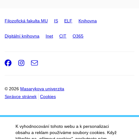
Filozofická fakulta MU
IS
ELF
Knihovna
Digitální knihovna
Inet
CIT
O365
Facebook
Instagram
e-
Email
mail
© 2026
Masarykova univerzita
Správce stránek
Cookies
K vyhodnocování tohoto webu a k personalizaci
obsahu a reklam používáme soubory cookies. Když
klikněte na „přijmout cookies", poskytnete nám