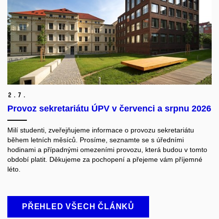
2.
7.
Provoz sekretariátu ÚPV v červenci a srpnu 2026
Milí studenti, z
veřejňujeme informace o provozu sekretariátu
během letních měsíců. Prosíme, seznamte se s úředními
hodinami a případnými omezeními provozu, která budou v tomto
období platit.
Děkujeme za pochopení a přejeme vám příjemné
léto.
PŘEHLED VŠECH ČLÁNKŮ