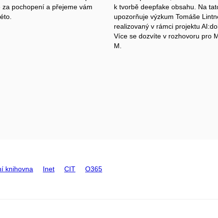
 za pochopení a přejeme vám
k tvorbě deepfake obsahu. Na tato
éto.
upozorňuje výzkum Tomáše Lintn
realizovaný v rámci projektu AI:d
Více se dozvíte v rozhovoru pro 
M.
ní knihovna
Inet
CIT
O365