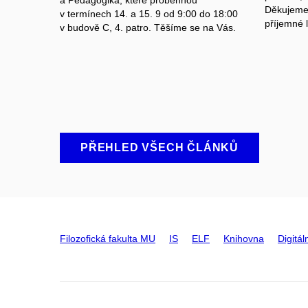
Děkujeme
v termínech 14. a 15. 9 od 9:00 do 18:00
příjemné l
v budově C, 4. patro.
Těšíme se na Vás.
PŘEHLED VŠECH ČLÁNKŮ
Filozofická fakulta MU
IS
ELF
Knihovna
Digitál