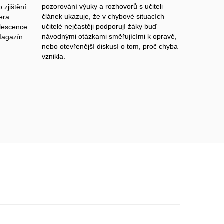
pozorování výuky a rozhovorů s učiteli
 zjištění
článek ukazuje, že v chybové situacích
era
učitelé nejčastěji podporují žáky buď
olescence.
návodnými otázkami směřujícími k opravě,
Magazín
nebo otevřenější diskusí o tom, proč chyba
vznikla.