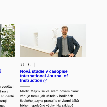
14.
7.
ů
Nová studie v časopise
International Journal of
Instruction
u součástí
Martin Majcík se ve svém novém článku
ina ji
věnuje tomu, jak učitelé v hodinách
t studentů
českého jazyka pracují s chybami žáků
orují
během společné výuky. Na základě
once