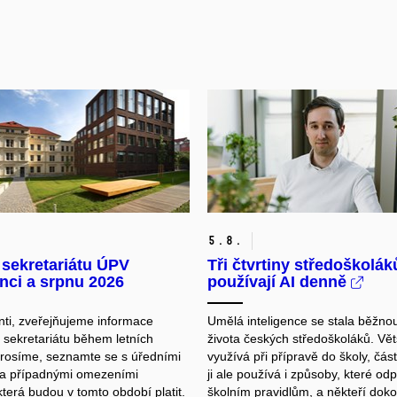
5.
8.
 sekretariátu ÚPV
Tři čtvrtiny středoškolák
nci a srpnu 2026
používají AI denně
ti, z
veřejňujeme informace
Umělá inteligence se stala běžno
 sekretariátu během letních
života českých středoškoláků. Větš
rosíme, seznamte se s úředními
využívá při přípravě do školy, čás
 a případnými omezeními
ji ale používá i způsoby, které odp
terá budou v tomto období platit.
školním pravidlům, a někteří dok