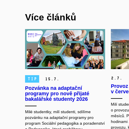
Více článků
2.
7.
TIP
15.
7.
Provoz
Pozvánka na adaptační
v červe
programy pro nově přijaté
bakalářské studenty 2026
Milí studen
o provozu
Milé studentky, milí studenti, sdílíme
měsíců. P
pozvánku na adaptační programy pro
hodinami
program Sociální pedagogika a poradenství
provozu, k
a Pedagogika, které proběhnou