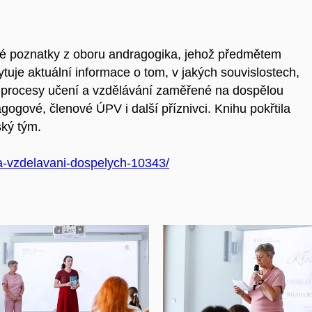
né poznatky z oboru andragogika, jehož předmětem
tuje aktuální informace o tom, v jakých souvislostech,
í procesy učení a vzdělávání zaměřené na dospělou
agogové, členové ÚPV i další příznivci. Knihu pokřtila
ský tým.
-a-vzdelavani-dospelych-10343/