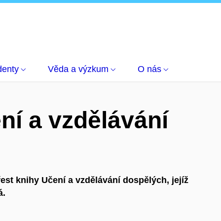
denty
Věda a výzkum
O nás
ní a vzdělávání
est knihy Učení a vzdělávání dospělých, jejíž
á.