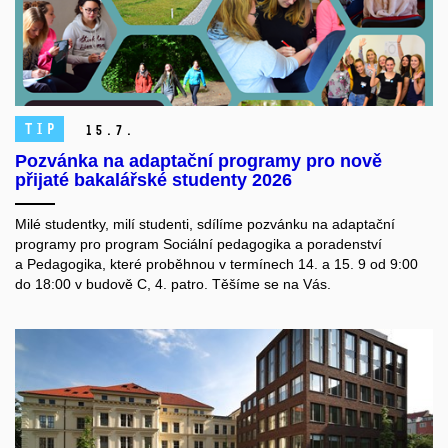
TIP
15.
7.
Pozvánka na adaptační programy pro nově
přijaté bakalářské studenty 2026
Milé studentky, milí studenti, sdílíme pozvánku na adaptační
programy pro program Sociální pedagogika a poradenství
a Pedagogika, které proběhnou v termínech 14. a 15. 9 od 9:00
do 18:00 v budově C, 4. patro.
Těšíme se na Vás.