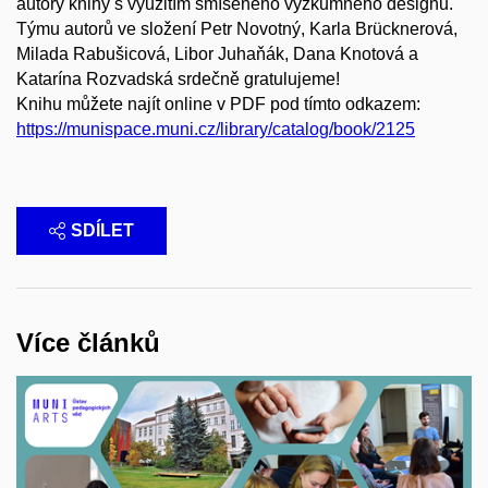
autory knihy s využitím smíšeného výzkumného designu.
Týmu autorů ve složení Petr Novotný, Karla Brücknerová,
Milada Rabušicová, Libor Juhaňák, Dana Knotová a
Katarína Rozvadská srdečně gratulujeme!
Knihu můžete najít online v PDF pod tímto odkazem
:
https://munispace.muni.cz/library/catalog/book/2125
SDÍLET
Více článků