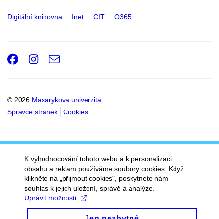
Digitální knihovna
Inet
CIT
O365
Facebook
Instagram
e-
Email
mail
© 2026
Masarykova univerzita
Správce stránek
Cookies
K vyhodnocování tohoto webu a k personalizaci
obsahu a reklam používáme soubory cookies. Když
klikněte na „přijmout cookies", poskytnete nám
souhlas k jejich uložení, správě a analýze.
Upravit možnosti
Jen nezbytné