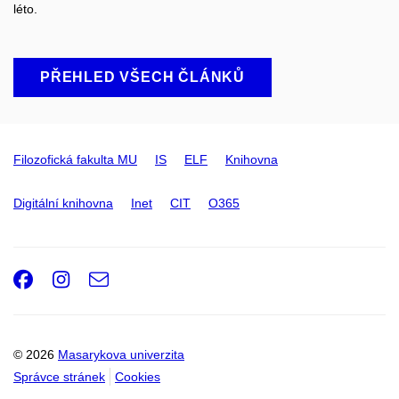
léto.
PŘEHLED VŠECH ČLÁNKŮ
Filozofická fakulta MU
IS
ELF
Knihovna
Digitální knihovna
Inet
CIT
O365
Facebook
Instagram
e-
Email
mail
© 2026
Masarykova univerzita
Správce stránek
Cookies