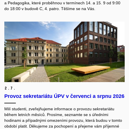
a Pedagogika, které proběhnou v termínech 14. a 15. 9 od 9:00
do 18:00 v budově C, 4. patro.
Těšíme se na Vás.
2.
7.
Provoz sekretariátu ÚPV v červenci a srpnu 2026
Milí studenti, z
veřejňujeme informace o provozu sekretariátu
během letních měsíců. Prosíme, seznamte se s úředními
hodinami a případnými omezeními provozu, která budou v tomto
období platit.
Děkujeme za pochopení a přejeme vám příjemné