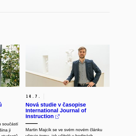
14.
7.
ů
Nová studie v časopise
International Journal of
Instruction
u součástí
Martin Majcík se ve svém novém článku
ina ji
věnuje tomu, jak učitelé v hodinách
t studentů