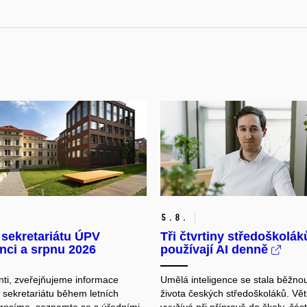
5.
8.
 sekretariátu ÚPV
Tři čtvrtiny středoškolák
nci a srpnu 2026
používají AI denně
ti, z
veřejňujeme informace
Umělá inteligence se stala běžno
 sekretariátu během letních
života českých středoškoláků. Větš
rosíme, seznamte se s úředními
využívá při přípravě do školy, čás