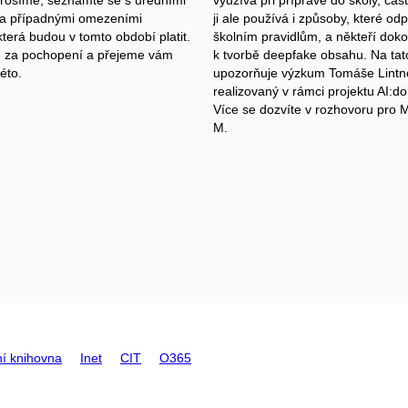
 a případnými omezeními
ji ale používá i způsoby, které odp
terá budou v tomto období platit.
školním pravidlům, a někteří dok
 za pochopení a přejeme vám
k tvorbě deepfake obsahu. Na tato
éto.
upozorňuje výzkum Tomáše Lintn
realizovaný v rámci projektu AI:d
Více se dozvíte v rozhovoru pro 
M.
ní knihovna
Inet
CIT
O365