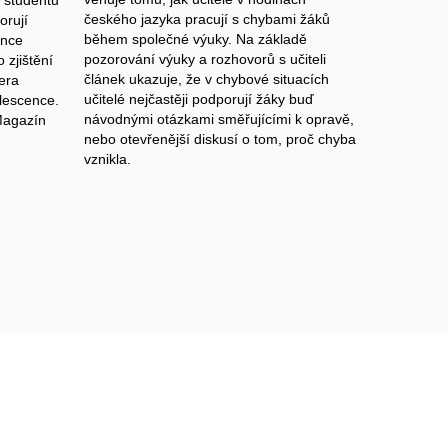
českého jazyka pracují s chybami žáků
orují
během společné výuky. Na základě
once
pozorování výuky a rozhovorů s učiteli
 zjištění
článek ukazuje, že v chybové situacích
era
učitelé nejčastěji podporují žáky buď
olescence.
návodnými otázkami směřujícími k opravě,
Magazín
nebo otevřenější diskusí o tom, proč chyba
vznikla.