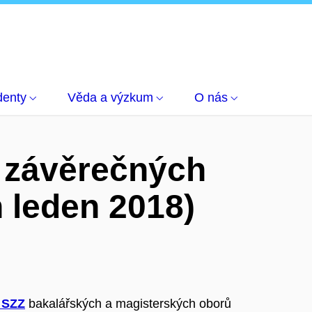
denty
Věda a výzkum
O nás
h závěrečných
 leden 2018)
 SZZ
bakalářských a magisterských oborů