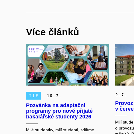
Více článků
2.
7.
TIP
15.
7.
Provoz
Pozvánka na adaptační
v červe
programy pro nově přijaté
bakalářské studenty 2026
Milí studen
o provozu
Milé studentky, milí studenti, sdílíme
měsíců. P