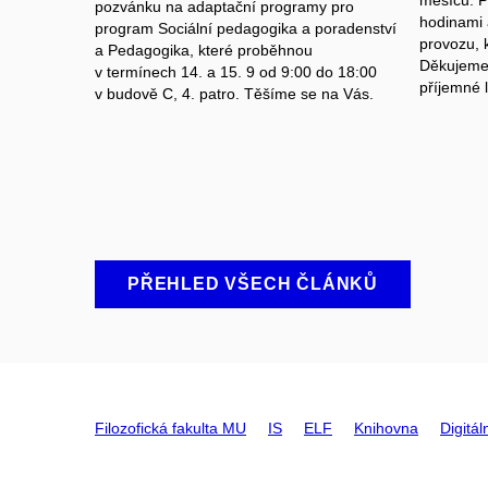
pozvánku na adaptační programy pro
hodinami
program Sociální pedagogika a poradenství
provozu, k
a Pedagogika, které proběhnou
Děkujeme
v termínech 14. a 15. 9 od 9:00 do 18:00
příjemné l
v budově C, 4. patro.
Těšíme se na Vás.
PŘEHLED VŠECH ČLÁNKŮ
Filozofická fakulta MU
IS
ELF
Knihovna
Digitál