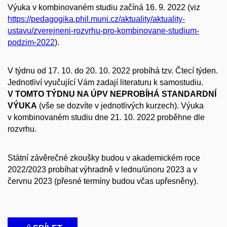
Výuka v kombinovaném studiu začíná 16. 9. 2022 (viz
https://pedagogika.phil.muni.cz/aktuality/aktuality-
ustavu/zverejneni-rozvrhu-pro-kombinovane-studium-
podzim-2022
).
V týdnu od 17. 10. do 20. 10. 2022 probíhá tzv. Čtecí týden.
Jednotliví vyučující Vám zadají literaturu k samostudiu.
V TOMTO TÝDNU NA ÚPV NEPROBÍHÁ STANDARDNÍ
VÝUKA
(vše se dozvíte v jednotlivých kurzech). Výuka
v kombinovaném studiu dne 21. 10. 2022 proběhne dle
rozvrhu.
Státní závěrečné zkoušky budou v akademickém roce
2022/2023 probíhat výhradně v lednu/únoru 2023 a v
červnu 2023 (přesné termíny budou včas upřesněny).