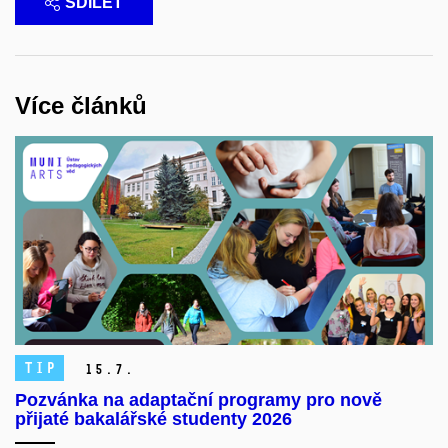
SDÍLET
Více článků
TIP
15.
7.
Pozvánka na adaptační programy pro nově
přijaté bakalářské studenty 2026