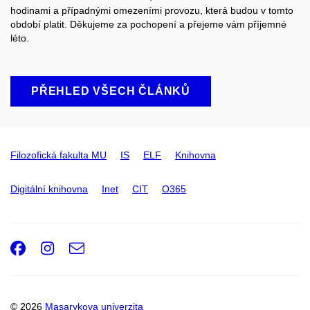
hodinami a případnými omezeními provozu, která budou v tomto
období platit.
Děkujeme za pochopení a přejeme vám příjemné
léto.
PŘEHLED VŠECH ČLÁNKŮ
Filozofická fakulta MU
IS
ELF
Knihovna
Digitální knihovna
Inet
CIT
O365
Facebook
Instagram
e-
Email
mail
© 2026
Masarykova univerzita