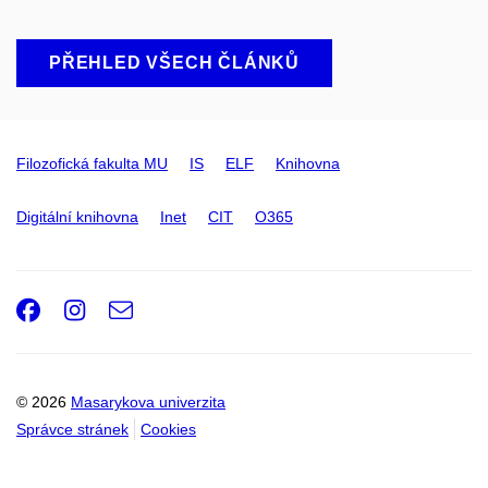
PŘEHLED VŠECH ČLÁNKŮ
Filozofická fakulta MU
IS
ELF
Knihovna
Digitální knihovna
Inet
CIT
O365
Facebook
Instagram
e-
Email
mail
© 2026
Masarykova univerzita
Správce stránek
Cookies