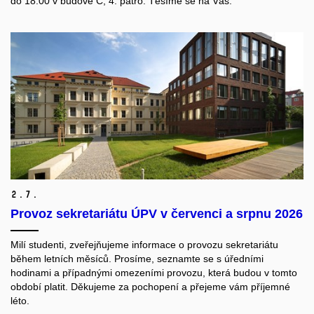
do 18:00 v budově C, 4. patro.
Těšíme se na Vás.
2.
7.
Provoz sekretariátu ÚPV v červenci a srpnu 2026
Milí studenti, z
veřejňujeme informace o provozu sekretariátu
během letních měsíců. Prosíme, seznamte se s úředními
hodinami a případnými omezeními provozu, která budou v tomto
období platit.
Děkujeme za pochopení a přejeme vám příjemné
léto.