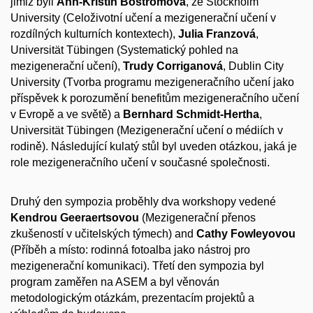
jimiž byli
Ann-Kristin Boströmová
, ze Stockholm
University (Celoživotní učení a mezigenerační učení v
rozdílných kulturních kontextech),
Julia Franzová
,
Universität Tübingen (Systematický pohled na
mezigenerační učení),
Trudy Corriganová
, Dublin City
University (Tvorba programu mezigeneračního učení jako
příspěvek k porozumění benefitům mezigeneračního učení
v Evropě a ve světě) a
Bernhard Schmidt-Hertha
,
Universität Tübingen (Mezigenerační učení o médiích v
rodině). Následující kulatý stůl byl uveden otázkou, jaká je
role mezigeneračního učení v současné společnosti.
Druhý den sympozia proběhly dva workshopy vedené
Kendrou Geeraertsovou
(Mezigenerační přenos
zkušeností v učitelských týmech) and
Cathy Fowleyovou
(Příběh a místo: rodinná fotoalba jako nástroj pro
mezigenerační komunikaci). Třetí den sympozia byl
program zaměřen na ASEM a byl věnován
metodologickým otázkám, prezentacím projektů a