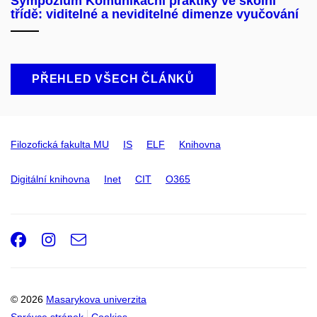
Sympozium Komunikační praktiky ve školní
třídě: viditelné a neviditelné dimenze vyučování
PŘEHLED VŠECH ČLÁNKŮ
Filozofická fakulta MU
IS
ELF
Knihovna
Digitální knihovna
Inet
CIT
O365
Facebook
Instagram
e-
Email
mail
© 2026
Masarykova univerzita
Správce stránek
Cookies