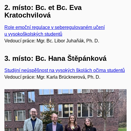
2. místo: Bc. et Bc. Eva
Kratochvilová
Role emoční regulace v seberegulovaném učení
u vysokoškolských studentů
Vedoucí práce: Mgr. Bc. Libor Juhaňák​, Ph. D.
3. místo: Bc. Hana Štěpánková
Studijní neúspěšnost na vysokých školách očima studentů
Vedoucí práce: Mgr. Karla Brücknerová​, Ph. D.