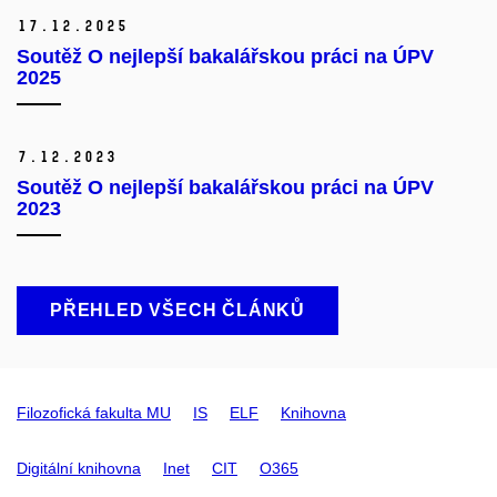
17.
12.
2025
Soutěž O nejlepší bakalářskou práci na ÚPV
2025
7.
12.
2023
Soutěž O nejlepší bakalářskou práci na ÚPV
2023
PŘEHLED VŠECH ČLÁNKŮ
Filozofická fakulta MU
IS
ELF
Knihovna
Digitální knihovna
Inet
CIT
O365