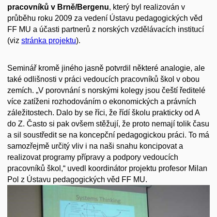
pracovníků v Brně/Bergenu
, který byl realizován v
průběhu roku 2009 za vedení Ústavu pedagogických věd
FF MU a účasti partnerů z norských vzdělávacích institucí
(viz
stránka projektu
).
Seminář kromě jiného jasně potvrdil některé analogie, ale
také odlišnosti v práci vedoucích pracovníků škol v obou
zemích. „V porovnání s norskými kolegy jsou čeští ředitelé
více zatíženi rozhodováním o ekonomických a právních
záležitostech. Dalo by se říci, že řídí školu prakticky od A
do Z. Často si pak ovšem stěžují, že proto nemají tolik času
a sil soustředit se na koncepční pedagogickou práci. To má
samozřejmě určitý vliv i na naši snahu koncipovat a
realizovat programy přípravy a podpory vedoucích
pracovníků škol,“ uvedl koordinátor projektu profesor Milan
Pol z Ústavu pedagogických věd FF MU.