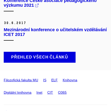
Konference České asociace pedagogického
výzkumu 2021
30.
6.
2017
Mezinárodní konference o učitelském vzdělávání
ICET 2017
PŘEHLED VŠECH ČLÁNKŮ
Filozofická fakulta MU
IS
ELF
Knihovna
Digitální knihovna
Inet
CIT
O365